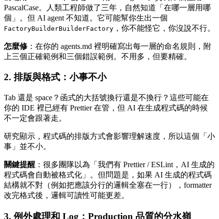
PascalCase。人類工程師做了三年，自然知道「在哪一層用哪
個」。但 AI agent 不知道。它可能幫你生出一個
，你不能怪它，你沒說不行。
FactoryBuilderBuilderFactory
怎麼修
：在你的 agents.md 裡明確寫出每一層的命名規則，附
上三個正確範例和三個錯誤範例。不用多，但要精確。
2. 排版與格式：小事不小
Tab 還是 space？函式的大括號換行還是不換行？這些可能在
你的 IDE 裡已經有 Prettier 在管，但 AI 在生成程式碼的時候
不一定會跟著走。
研究顯示，程式碼的排版方式會影響理解速度，所以這個「小
事」並不小。
關鍵提醒
：很多團隊以為「我們有 Prettier / ESLint，AI 生成的
程式碼會自動被格式化」。但問題是，如果 AI 生成的程式碼
結構就不對（例如把應該分行的邏輯全塞在一行），formatter
改完格式後，邏輯可讀性可能更差。
3. 例外處理和 Log：Production 品質的分水嶺