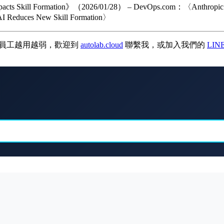
 Skill Formation》（2026/01/28） – DevOps.com：〈Anthropic Resea
I Reduces New Skill Formation〉
讓員工越用越弱，歡迎到
autolab.cloud
聯繫我，或加入我們的
LIN
。