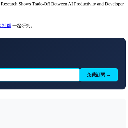
rch Shows Trade-Off Between AI Productivity and Developer
E 社群
一起研究。
免費訂閱 →