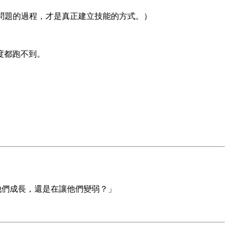
ills.」 （獨立遇到問題、解決問題的過程，才是真正建立技能的方式。）
度都跑不到。
幫他們成長，還是在讓他們變弱？」