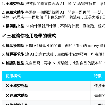
1. 全權委託型
把整個問題直接丟給 AI，等 AI 給完整解
2. 連續求助型
每遇到一個問題就問 AI，問完一題再問下一題。這
時靜下來思考——而那個「卡住又解開」的過程，正是大腦真
3. 複製貼上型
AI 給什麼就用什麼，不問為什麼，直接跑。程
✅ 三種讓你邊用邊學的模式
4. 概念提問型
只問 AI 概念性的問題，例如「Trio 的 nu
5. 解釋要求型
讓 AI 寫完程式後，主動要求它解釋每一行在做
6. 驗證對照型
先自己寫，再拿 AI 來驗證，比對自己的版本和 AI
使用模式
特徵
❌ 全權委託型
任務全
❌ 連續求助型
每個問