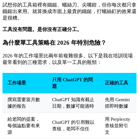
試想你的工具箱裡有鐵鎚、螺絲刀、尖嘴鉗，但你每次都只拿
鐵鎚出來用。就算換成市面上最貴的鐵鎚，打螺絲釘的效果還
是很糟。
工具沒有問題。是你沒有正確分工。
為什麼單工具策略在 2026 年特別危險？
2026 年的工作場景比兩年前複雜很多。以下是我在培訓現場
最常看到的三種需求，以及單一工具的瓶頸：
只用 ChatGPT 的問
工作場景
正確的工具
題
撰寫需要當月數
ChatGPT 知識有截止
先用 Gemini
據的報告
日期，數據可能過時
抓即時數據
給老闆的提案，
用 Perplexity
ChatGPT 的引用難以
每個論點要有來
查核並附引
查核，老闆不信任
源
文