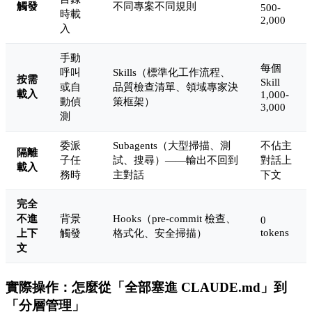
觸發
不同專案不同規則
500-
時載
2,000
入
手動
每個
呼叫
Skills（標準化工作流程、
按需
Skill
或自
品質檢查清單、領域專家決
載入
1,000-
動偵
策框架）
3,000
測
委派
Subagents（大型掃描、測
不佔主
隔離
子任
試、搜尋）——輸出不回到
對話上
載入
務時
主對話
下文
完全
不進
背景
Hooks（pre-commit 檢查、
0
tokens
上下
觸發
格式化、安全掃描）
文
實際操作：怎麼從「全部塞進 CLAUDE.md」到
「分層管理」