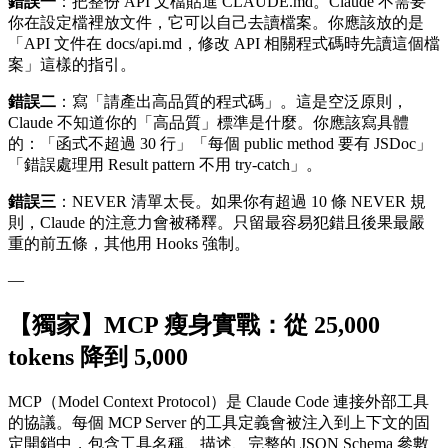
錯誤一
：把整份 API 文檔貼進 CLAUDE.md。Claude 不需要
你在設定檔裡放文件，它可以自己去讀檔案。你應該放的是
「API 文件在 docs/api.md，修改 API 相關程式碼時先讀這個檔
案」這樣的指引。
錯誤二
：寫「請產出高品質的程式碼」。這是空泛原則，
Claude 不知道你的「高品質」標準是什麼。你應該寫具體
的：「函式不超過 30 行」「每個 public method 要有 JSDoc」
「錯誤處理用 Result pattern 不用 try-catch」。
錯誤三
：NEVER 清單太長。如果你有超過 10 條 NEVER 規
則，Claude 的注意力會被稀釋。只留最容易犯錯且後果最嚴
重的前五條，其他用 Hooks 強制。
—
【獨家】MCP 瘦身實戰：從 25,000
tokens 降到 5,000
MCP（Model Context Protocol）是 Claude Code 連接外部工具
的協議。每個 MCP Server 的工具定義會被注入到上下文的固
定開銷中，包含工具名稱、描述、完整的 JSON Schema 參數