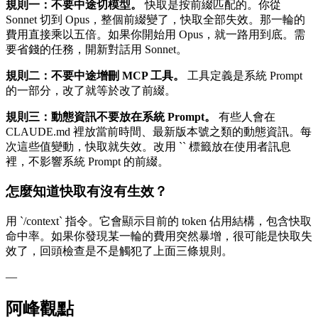
規則一：不要中途切模型。
快取是按前綴匹配的。你從
Sonnet 切到 Opus，整個前綴變了，快取全部失效。那一輪的
費用直接乘以五倍。如果你開始用 Opus，就一路用到底。需
要省錢的任務，開新對話用 Sonnet。
規則二：不要中途增刪 MCP 工具。
工具定義是系統 Prompt
的一部分，改了就等於改了前綴。
規則三：動態資訊不要放在系統 Prompt。
有些人會在
CLAUDE.md 裡放當前時間、最新版本號之類的動態資訊。每
次這些值變動，快取就失效。改用 `
` 標籤放在使用者訊息
裡，不影響系統 Prompt 的前綴。
怎麼知道快取有沒有生效？
用 `/context` 指令。它會顯示目前的 token 佔用結構，包含快取
命中率。如果你發現某一輪的費用突然暴增，很可能是快取失
效了，回頭檢查是不是觸犯了上面三條規則。
—
阿峰觀點