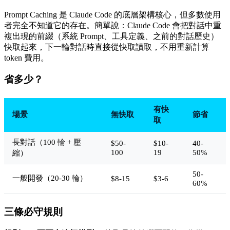
Prompt Caching 是 Claude Code 的底層架構核心，但多數使用
者完全不知道它的存在。簡單說：Claude Code 會把對話中重
複出現的前綴（系統 Prompt、工具定義、之前的對話歷史）
快取起來，下一輪對話時直接從快取讀取，不用重新計算
token 費用。
省多少？
有快
場景
無快取
節省
取
長對話（100 輪 + 壓
$50-
$10-
40-
100
19
50%
縮）
50-
一般開發（20-30 輪）
$8-15
$3-6
60%
三條必守規則