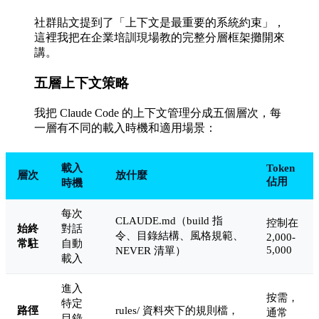
社群貼文提到了「上下文是最重要的系統約束」，
這裡我把在企業培訓現場教的完整分層框架攤開來
講。
五層上下文策略
我把 Claude Code 的上下文管理分成五個層次，每
一層有不同的載入時機和適用場景：
載入
Token
層次
放什麼
佔用
時機
每次
CLAUDE.md（build 指
控制在
始終
對話
令、目錄結構、風格規範、
2,000-
常駐
自動
5,000
NEVER 清單）
載入
進入
按需，
特定
路徑
rules/ 資料夾下的規則檔，
通常
目錄