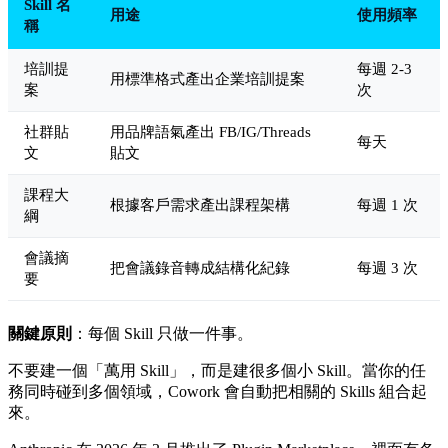
Skill 名
用途
使用頻率
稱
培訓提
每週 2-3
用標準格式產出企業培訓提案
案
次
社群貼
用品牌語氣產出 FB/IG/Threads
每天
文
貼文
課程大
根據客戶需求產出課程架構
每週 1 次
綱
會議摘
把會議錄音轉成結構化紀錄
每週 3 次
要
關鍵原則
：每個 Skill 只做一件事。
不要建一個「萬用 Skill」，而是建很多個小 Skill。當你的任
務同時碰到多個領域，Cowork 會自動把相關的 Skills 組合起
來。