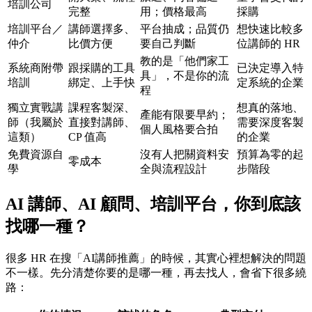
培訓公司
完整
用；價格最高
採購
培訓平台／
講師選擇多、
平台抽成；品質仍
想快速比較多
仲介
比價方便
要自己判斷
位講師的 HR
教的是「他們家工
系統商附帶
跟採購的工具
已決定導入特
具」，不是你的流
培訓
綁定、上手快
定系統的企業
程
獨立實戰講
課程客製深、
想真的落地、
產能有限要早約；
師（我屬於
直接對講師、
需要深度客製
個人風格要合拍
這類）
CP 值高
的企業
免費資源自
沒有人把關資料安
預算為零的起
零成本
學
全與流程設計
步階段
AI 講師、AI 顧問、培訓平台，你到底該
找哪一種？
很多 HR 在搜「AI講師推薦」的時候，其實心裡想解決的問題
不一樣。先分清楚你要的是哪一種，再去找人，會省下很多繞
路：