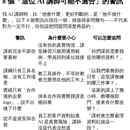
8 個「這位 AI 講師可能不適合」的警訊
找 AI 講師時，比「他會什麼」更好判斷的，是「他不做什
麼」。以下 8 個警訊出現任一個，就值得多問幾句——不代表
對方一定不行，但你該把問題問清楚再簽約：
警訊
為什麼要小心
可以怎麼追問
沒有你的真實情境，課
課前完全不跟你
堂練習只能用通用範
「你們課前需要我
要素材
例，學員回到座位就接
提供哪些資料？」
不上
課綱只有工具名
「以我們業務部的
教工具操作，不等於教
稱，沒有工作場
日常，這堂課會練
會怎麼用在他的工作上
景
到哪三件事？」
實績只有「合作
「這家的課上了幾
過的企業
掛名合作與實際授課是
小時、教哪個部
logo」，說不出
兩回事
門、後來有什麼改
做了什麼
變？」
員工把客戶資料貼進
「課程會怎麼處理
從不提資安與合
AI 是真實風險，講師
資料紅線這一
規
沒提代表沒想過
段？」