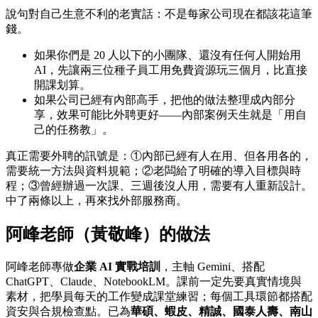
說句對自己生意不利的老實話：不是每家公司現在都該花這筆
錢。
如果你們是 20 人以下的小團隊、還沒有任何人開始用
AI，先讓兩三位種子員工用免費資源玩三個月，比直接
開課划算。
如果公司已經有內部高手，把他的做法整理成內部分
享，效果可能比外聘更好——內部案例天生就是「用自
己的任務教」。
真正需要外聘的訊號是：①內部已經有人在用、但各用各的，
需要統一方法與資料規範；②老闆給了明確的導入目標與時
程；③曾經辦過一次課、三週後沒人用，需要有人重新設計。
中了兩條以上，再來找外部服務商。
阿峰老師（黃敬峰）的做法
阿峰老師專做
企業 AI 實戰培訓
，主軸 Gemini、搭配
ChatGPT、Claude、NotebookLM。課前一定先要真實情境與
素材，把學員每天的工作變成課堂練習；每個工具環節都搭配
資安與合規檢查點。已為
華碩、蝦皮、精誠、國泰人壽、南山