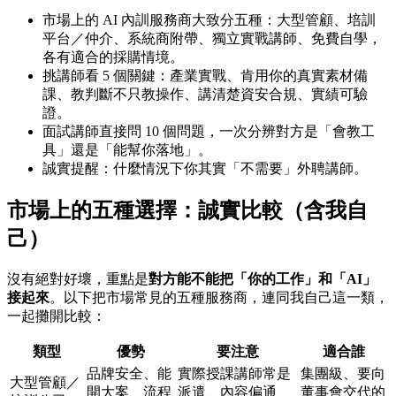
市場上的 AI 內訓服務商大致分五種：大型管顧、培訓
平台／仲介、系統商附帶、獨立實戰講師、免費自學，
各有適合的採購情境。
挑講師看 5 個關鍵：產業實戰、肯用你的真實素材備
課、教判斷不只教操作、講清楚資安合規、實績可驗
證。
面試講師直接問 10 個問題，一次分辨對方是「會教工
具」還是「能幫你落地」。
誠實提醒：什麼情況下你其實「不需要」外聘講師。
市場上的五種選擇：誠實比較（含我自
己）
沒有絕對好壞，重點是
對方能不能把「你的工作」和「AI」
接起來
。以下把市場常見的五種服務商，連同我自己這一類，
一起攤開比較：
類型
優勢
要注意
適合誰
品牌安全、能
實際授課講師常是
集團級、要向
大型管顧／
開大案、流程
派遣、內容偏通
董事會交代的