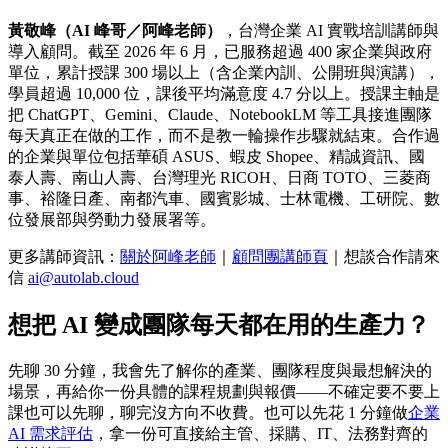
黃敬峰（AI 峰哥／阿峰老師）
，台灣企業 AI 實戰培訓講師與
導入顧問。截至 2026 年 6 月，已服務超過 400 家企業與政府
單位，累計授課 300 場以上（含企業內訓、公開班與演講），
學員超過 10,000 位，課後平均滿意度 4.7 分以上。授課主軸是
把 ChatGPT、Gemini、Claude、NotebookLM 等工具接進團隊
每天真正在做的工作，而不是教一輪操作步驟就結束。合作過
的企業與單位包括華碩 ASUS、蝦皮 Shopee、精誠資訊、國
泰人壽、南山人壽、台灣理光 RICOH、日商 TOTO、三菱商
事、裕隆日產、南都汽車、國賓影城、士林電機、工研院、數
位發展部與勞動力發展署等。
更多講師資訊：
關於阿峰老師
｜
顧問團講師頁
｜想談合作請來
信
ai@autolab.cloud
想把 AI 變成團隊每天都在用的生產力？
先聊 30 分鐘，我會先了解你的產業、團隊程度與最想解決的
場景，再給你一份具體的課程規劃與報價——不確定要不要上
課也可以先聊，聊完沒方向不收費。也可以先花 1 分鐘做
企業
AI 需求評估
，拿一份可直接給主管、採購、IT、法務對齊的