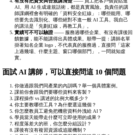
有沒有把資安與合規講清楚
—— 員工把客戶個資貼進
AI、用 AI 生成違規話術，都是真實風險。負責任的講
師課綱裡會有明確的「資料安全紅線」：哪些能用、哪
些要先去識別化、哪些絕對不進一般 AI 工具。我自己
的講法是「先劃紅線，再教工具」。
實績可不可以驗證
—— 服務過哪些企業、有沒有課後回
饋數據，能不能講得出具體成果。順帶一提：講師名單
掛著知名企業 logo，不代表真的服務過，直接問「這家
上過幾場、什麼主題、窗口哪個部門」，一問就知虛
實。
面試 AI 講師，可以直接問這 10 個問題
你做過跟我們同產業的內訓嗎？舉一個具體案例。
課前你會跟我們要哪些資料來客製？
課程操作 vs 講述的比例大概多少？
你主要教哪些工具？為什麼選這幾個？
你怎麼教員工避免把機密資料外洩給 AI？
學員當天能帶走什麼可立即使用的成果？
程度落差大的班，你怎麼分組設計？
課後有沒有複習資源或追蹤機制？