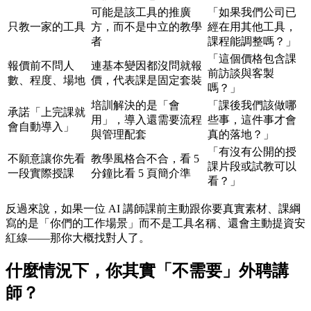
可能是該工具的推廣
「如果我們公司已
只教一家的工具
方，而不是中立的教學
經在用其他工具，
者
課程能調整嗎？」
「這個價格包含課
報價前不問人
連基本變因都沒問就報
前訪談與客製
數、程度、場地
價，代表課是固定套裝
嗎？」
培訓解決的是「會
「課後我們該做哪
承諾「上完課就
用」，導入還需要流程
些事，這件事才會
會自動導入」
與管理配套
真的落地？」
「有沒有公開的授
不願意讓你先看
教學風格合不合，看 5
課片段或試教可以
一段實際授課
分鐘比看 5 頁簡介準
看？」
反過來說，如果一位 AI 講師課前主動跟你要真實素材、課綱
寫的是「你們的工作場景」而不是工具名稱、還會主動提資安
紅線——那你大概找對人了。
什麼情況下，你其實「不需要」外聘講
師？