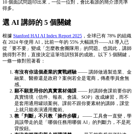
10 個面試問題印出來，一位一位對，會比看誰的簡介漂亮準
得多。
選 AI 講師的 5 個關鍵
根據
Stanford HAI AI Index Report 2025
，全球已有 78% 的組織
在 2024 年使用 AI，比前一年的 55% 大幅跳升——AI 導入已
從「要不要」變成「怎麼教會團隊用」的問題。也因此，講師
挑得對不對，直接決定這筆培訓預算的成敗。以下 5 個關鍵，
一條一條對照著看：
有沒有你這個產業的實戰經驗
—— 講師做過製造業、金
融業、醫療還是政府？案例若全是電商，傳產學員會無
感。
願不願意用你的真實素材備課
—— 好講師會課前要你的
真實情境（信件、報表、會議、SOP）改成練習，而不
是套用通用罐頭案例。課前不跟你要素材的講師，課堂
上就只能表演通用魔術。
教「判斷」不只教「操作步驟」
—— 工具會一直變，學
員該帶走的是「哪個任務用哪個 AI」的判斷力，不是死
背按鈕。