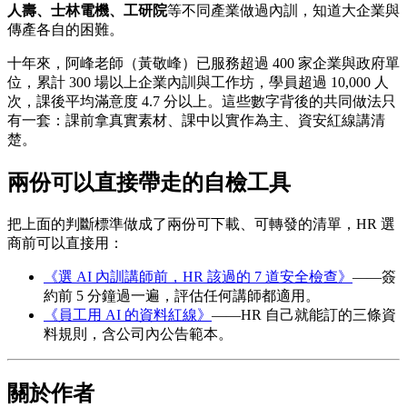
人壽、士林電機、工研院
等不同產業做過內訓，知道大企業與
傳產各自的困難。
十年來，阿峰老師（黃敬峰）已服務超過 400 家企業與政府單
位，累計 300 場以上企業內訓與工作坊，學員超過 10,000 人
次，課後平均滿意度 4.7 分以上。這些數字背後的共同做法只
有一套：課前拿真實素材、課中以實作為主、資安紅線講清
楚。
兩份可以直接帶走的自檢工具
把上面的判斷標準做成了兩份可下載、可轉發的清單，HR 選
商前可以直接用：
《選 AI 內訓講師前，HR 該過的 7 道安全檢查》
——簽
約前 5 分鐘過一遍，評估任何講師都適用。
《員工用 AI 的資料紅線》
——HR 自己就能訂的三條資
料規則，含公司內公告範本。
關於作者