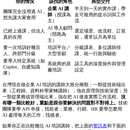
你的情況
該找的角色
典型交付
企業 AI 講
半天到一天的實作課，帶
團隊完全沒用過 AI，
師
（授課為
走可複用的提示詞與工作
想先讓大家會用
主）
流
AI 導入顧問
已經上過課，但沒人
選定場景、改流程、訂規
（陪跑為
真的在用
範，通常以月為單位
主）
要一次培訓好幾百
培訓平台／
分級課表、多位講師排
人、跨部門分級
大型管顧
課、統一行政與驗收
要導入特定系統（如
系統商的原
該工具的深度操作與管理
Copilot、自建知識
廠培訓
設定
庫）
台灣現在做企業 AI 培訓的講師大致分兩類：一類從技術端出
來（工程師、資料科學家轉講師），強在原理與技術深度；另
一類從業務或管理端出來，強在把 AI 接進實際工作流程。
沒
有哪一類比較好，重點是跟你要解決的問題對不對得上。
技術
團隊要學 API 串接，找前者；業務、行銷、HR 要學怎麼用
AI 處理每天的工作，找後者。
如果你正在比較幾位 AI 培訓講師，把上面的
警訊表
和下面的