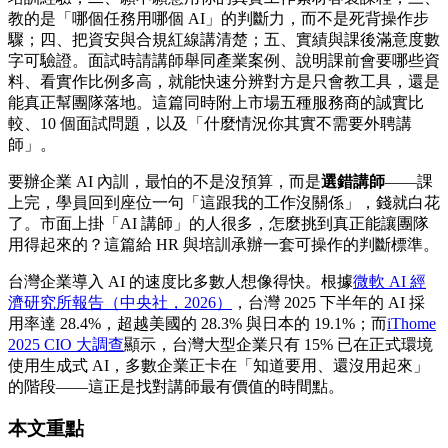
教的是「哪個任務用哪個 AI」的判斷力，而不是死背操作步
驟；四、把資安與合規紅線講清楚；五、實績與課後滿意度數
字可驗證。面試時請講師舉同產業案例、說明課前會要哪些資
料、看實作比例多高，就能快速分辨對方是只會教工具，還是
能真正幫團隊落地。這篇同時附上市場五種服務商的誠實比
較、10 個面試問題，以及「什麼情況你其實不需要外聘講
師」。
要辦企業 AI 內訓，最怕的不是沒預算，而是
選錯講師
——課
上完，學員回到座位一句「這跟我的工作沒關係」，錢就白花
了。市面上掛「AI 講師」的人很多，怎麼挑到真正能讓團隊
用得起來的？這篇給 HR 與培訓承辦一套可操作的判斷標準。
台灣企業導入 AI 的速度比多數人想像得快。根據
微軟 AI 經
濟研究所報告（中央社，2026）
，台灣 2025 下半年的 AI 採
用率達 28.4%，超越美國的 28.3% 與日本的 19.1%；而
iThome
2025 CIO 大調查
顯示，台灣大型企業只有 15% 已在正式環境
使用生成式 AI，多數企業正卡在「知道要用、還沒用起來」
的階段——這正是找對講師最有價值的時間點。
本文重點