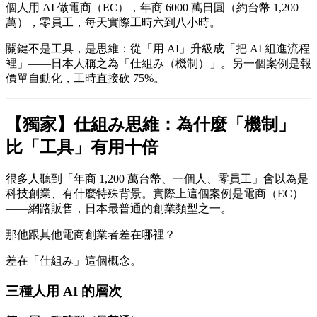
個人用 AI 做電商（EC），年商 6000 萬日圓（約台幣 1,200
萬），零員工，每天實際工時六到八小時。
關鍵不是工具，是思維：從「用 AI」升級成「把 AI 組進流程
裡」——日本人稱之為「仕組み（機制）」。另一個案例是報
價單自動化，工時直接砍 75%。
【獨家】仕組み思維：為什麼「機制」
比「工具」有用十倍
很多人聽到「年商 1,200 萬台幣、一個人、零員工」會以為是
科技創業、有什麼特殊背景。實際上這個案例是電商（EC）
——網路販售，日本最普通的創業類型之一。
那他跟其他電商創業者差在哪裡？
差在「仕組み」這個概念。
三種人用 AI 的層次