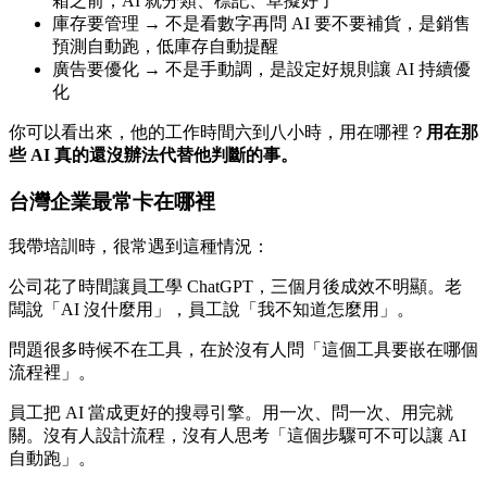
箱之前，AI 就分類、標記、草擬好了
庫存要管理 → 不是看數字再問 AI 要不要補貨，是銷售
預測自動跑，低庫存自動提醒
廣告要優化 → 不是手動調，是設定好規則讓 AI 持續優
化
你可以看出來，他的工作時間六到八小時，用在哪裡？
用在那
些 AI 真的還沒辦法代替他判斷的事。
台灣企業最常卡在哪裡
我帶培訓時，很常遇到這種情況：
公司花了時間讓員工學 ChatGPT，三個月後成效不明顯。老
闆說「AI 沒什麼用」，員工說「我不知道怎麼用」。
問題很多時候不在工具，在於沒有人問「這個工具要嵌在哪個
流程裡」。
員工把 AI 當成更好的搜尋引擎。用一次、問一次、用完就
關。沒有人設計流程，沒有人思考「這個步驟可不可以讓 AI
自動跑」。