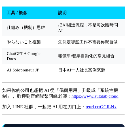
工具 / 概念
說明
把AI組進流程，不是每次臨時問
仕組み（機制）思維
AI
やらないこと框架
先決定哪些工作不需要你親自做
ChatGPT + Google
報價單/發票自動化的常見組合
Docs
AI Solopreneur JP
日本AI一人社長案例來源
如果你的公司也想把 AI 從「偶爾用用」升級成「系統性機
制」， 歡迎到官網聯繫阿峰老師：
https://www.autolab.cloud
加入 LINE 社群，一起把 AI 用在刀口上：
reurl.cc/GGlLNx