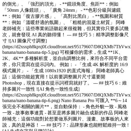
的側光」、「強烈的頂光」 - **鏡頭角度、焦距**：例如
「50mm 人像鏡頭」、「廣角 24mm」 - **色彩分級與濾鏡
**：例如「復古膠片感」、「高對比黑白」 - **氛圍和材質
**：例如「溫暖舒適的氛圍」、「粗糙的混凝土材質」 阿峰
老師補充：這些專業術語聽起來很複雜，但其實你只要多試幾
次，就會發現 AI 真的聽得懂！ --- ## 技巧 5：精準調整影像尺
寸 ![AI 圖像尺寸調整]
(https://d2xsxph8kpxj0f.cloudfront.net/95179607/D8QXMb7ThV
banana/nano-banana-tip-5.jpg) 可根據你的需求，生成 **1K、
2K、4K** 多種解析度，並自由調整比例，來符合不同平台需
求，你只需寫在提示詞內。 例如： - 「生成 4K 解析度的 16:9
橫式圖片」 - 「生成 1080x1920 的直式海報」 阿峰老師真心
話：這個功能超實用！以前要調整圖片尺寸還要開
Photoshop，現在直接在提示詞裡寫就好了。 --- ## 技巧 6：維
持多圖片一致性 ![AI 角色一致性生成]
(https://d2xsxph8kpxj0f.cloudfront.net/95179607/D8QXMb7ThV
banana/nano-banana-tip-6.png) Nano Banana Pro 可匯入 **6～14
張完全不相關的圖片**，並自動保持： - 角色外貌一致 - 風格
一致 - 故事敘事連貫 - 甚至是將多圖片融合成新的作品 阿峰老
師補充：這個功能對於想要做系列圖片、漫畫、故事板的人來
說，真的是神器！ --- ## 技巧 7：品牌形象也能輕鬆維持一致 !