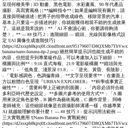
呈現何種美學 | 3D 動畫、黑色電影、水彩畫風、90 年代產品
攝影、高寫實風格 | | **編輯指令** | 如果是編輯現有圖片，請
直接與明確描述 | 把男子的領帶改成綠色、移除背景的汽車 |
基本上只要這一步描述的好，你就能獲得相當不錯的生成效果
了。這就是我常說的：**「AI 不會讀心術，你要講得夠清
楚！」** --- ## 技巧 2：進階細節 — 鏡頭、光線與影像格式設
定 ![AI 圖像生成進階技巧]
(https://d2xsxph8kpxj0f.cloudfront.net/95179607/D8QXMb7ThV
banana/nano-banana-tip-2.png) 雖然簡單提示詞也能生成不錯的
內容，但想提升到專業級作品，可以考慮加入以下細節： **
構圖與比例**：9:16 直式海報、21:9 電影級構圖 **鏡頭與光
線**： - 「低角度、淺景深 f/1.8」 - 「逆光、黃昏、長陰影」
- 「電影感調色，色調偏青綠」 **文字呈現要求**：在畫面上
方以粗體白色呈現『URBAN EXPLORER』 **科學或事實正
確性**： - 「需要科學上正確的剖面圖」 - 「內容必須符合維
多利亞時代歷史設定」 **多圖片參考的使用方式**：「A 圖
用來決定角色姿勢，B 圖作為藝術風格，C 圖作背景」 阿峰
老師補充：這些細節就像是在跟攝影師溝通一樣，你越專業，
AI 就越能理解你要什麼！ --- ## 技巧 3：提示詞用法範例 —
三大實戰應用 ![Nano Banana Pro 實戰範例]
(https://d2xsxph8kpxj0f.cloudfront.net/95179607/D8QXMb7ThV