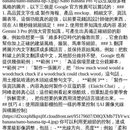
banana/nano-banana-tip-3.jpg) Nano Banana Pro 可以生成很多種
風格的圖片，以下三個是 Google 官方推薦可以嘗試的： ###
1. 高品質文字生成 製作海報、產品 mockup、精細文字、資訊
圖表等。這個功能真的超強，以前要花錢請設計師做的東西，
現在 AI 幾秒鐘就能搞定！ ### 2. 使用世界知識生成內容 基於
Gemini 3 Pro 的強大背景知識，可產生出具備正確細節的影
像。例如你想要一張「維多利亞時代的倫敦街景」，它會自動
幫你加上正確的建築風格、服裝、馬車等細節。 ### 3. 翻譯
將圖片內文字翻譯成多國語言，並保持原始風格。例如：把飲
料罐上的英文翻譯成中文，其他部分維持不變。 Google 也有
提供幾個範例： **範例 1**：「為這個場景建立分鏡腳本」
**範例 2**：「製作一張圖片，把『How much wood would a
woodchuck chuck if a woodchuck could chuck wood』這句話，
用土撥鼠啃過的木頭組成整句文字。」 **範例 3**：「製作一
張資訊圖表，內容為如何製作小豆蔻奶茶（Elaichi Chai）。」
阿峰老師真心話：這些範例看起來很酷炫，但重點是你要學會
「拆解需求」，把你想要的東西用清楚的語言描述出來。 ---
## 技巧 4：使用跟攝影棚拍照一樣的專業控制 ![AI 圖像光線
與構圖控制]
(https://d2xsxph8kpxj0f.cloudfront.net/95179607/D8QXMb7ThV
banana/nano-banana-tip-4.jpg) 你可以利用更細節的控制，達成
專業級影像調整，包括： - **光線方向、亮度**：例如「柔和