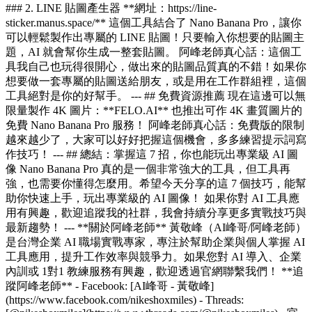
### 2. LINE 貼圖產生器 **網址：https://line-
sticker.manus.space/** 這個工具結合了 Nano Banana Pro，讓你
可以輕鬆製作出專屬的 LINE 貼圖！只要輸入你想要的貼圖主
題，AI 就會幫你生成一整套貼圖。 阿峰老師真心話：這個工
具我自己也玩得很開心，做出來的貼圖品質真的不錯！如果你
想要做一套專屬的貼圖送給朋友，或是用在工作群組裡，這個
工具絕對是你的好幫手。 --- ## 免費資源推薦 現在這邊可以無
限量製作 4K 圖片：**FELO.AI** 也推出可作 4K 畫質圖片的
免費 Nano Banana Pro 服務！ 阿峰老師真心話：免費版的限制
越來越少了，大家可以好好把握這個機會，多多練習提示詞寫
作技巧！ --- ## 總結：掌握這 7 招，你也能玩出專業級 AI 圖
像 Nano Banana Pro 真的是一個非常強大的工具，但工具再
強，也需要你懂得怎麼用。希望今天分享的這 7 個技巧，能幫
助你快速上手，玩出專業級的 AI 圖像！ 如果你對 AI 工具應
用有興趣，歡迎追蹤我的社群，我會持續分享更多實戰技巧與
最新趨勢！ --- **關於阿峰老師** 黃敬峰（AI峰哥/阿峰老師）
是台灣企業 AI 職場實戰專家，專注於幫助企業與個人掌握 AI
工具應用，提升工作效率與競爭力。如果您對 AI 導入、企業
內訓或 1對1 教練服務有興趣，歡迎透過官網聯繫我們！ **追
蹤阿峰老師** - Facebook: [AI峰哥 - 黃敬峰]
(https://www.facebook.com/nikeshoxmiles) - Threads: