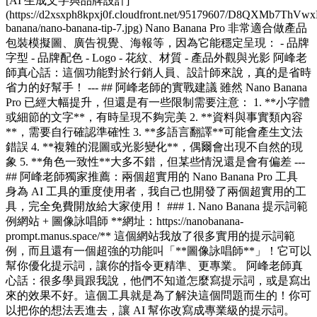
[AI 生成文字與品牌設計]
(https://d2xsxph8kpxj0f.cloudfront.net/95179607/D8QXMb7ThV
banana/nano-banana-tip-7.jpg) Nano Banana Pro 非常適合做產品
包裝模擬圖、廣告視覺、海報等，因為它能穩定呈現： - 品牌
字型 - 品牌配色 - Logo - 花紋、材質 - 產品外觀與光影 阿峰老
師真心話：這個功能對於行銷人員、設計師來說，真的是省時
省力的好幫手！ --- ## 阿峰老師的實戰建議 雖然 Nano Banana
Pro 已經大幅提升，但還是有一些限制需要注意： 1. **小字體
或細節的文字**，有時呈現不夠完美 2. **資料與事實類內容
**，需要自行確認準確性 3. **多語言翻譯**可能會產生文法
錯誤 4. **複雜的混圖或光影變化**，偶爾會出現不自然的現
象 5. **角色一致性**大多不錯，但某些情況還是會有偏差 ---
## 阿峰老師獨家推薦：兩個超實用的 Nano Banana Pro 工具
身為 AI 工具的重度使用者，我自己也開發了兩個超實用的工
具，完全免費開放給大家使用！ ### 1. Nano Banana 提示詞範
例網站 + 圖像詠唱師 **網址：https://nanobanana-
prompt.manus.space/** 這個網站我放了很多實用的提示詞範
例，而且還有一個超強的功能叫「**圖像詠唱師**」！它可以
幫你優化提示詞，讓你的指令更精準、更專業。 阿峰老師真
心話：很多學員跟我說，他們不知道怎麼寫提示詞，或是寫出
來的效果不好。這個工具就是為了解決這個問題而生的！你可
以把你的想法丟進去，讓 AI 幫你改寫成專業級的提示詞。