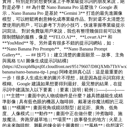
實用，特別是對於想要快速上手專業級提示詞的朋友來說，絕
對是必學！ ## 為什麼 Nano Banana Pro 這麼強？ Google 表
示，Nano Banana Pro 是基於 **Gemini 3** 打造的最先進圖像
模型，可以輕鬆將創意轉化成專業級作品。對於還不太清楚怎
麼使用的用戶，可以參考下方的小技巧，快速掌握專業級提示
詞寫法。 對於免費版用戶來說，我也有整理幾個目前可以無
限制體驗的服務，像是 **FELO.AI**、**Lovart AI** 和
**YouMind** 等。另外還有很多不錯的提示詞網站，如：
**Nano Banana Pro Prompts**、**Nano Banana Prompt
Gallery**。 --- ## 技巧 1：建立清楚的畫面願景 — 故事、主角
與風格 ![AI 圖像生成提示詞結構]
(https://d2xsxph8kpxj0f.cloudfront.net/95179607/D8QXMb7ThV
banana/nano-banana-tip-1.png) 阿峰老師真心話：這是最重要的
一步！很多人生成出來的圖片不理想，就是因為提示詞寫得太
模糊。 Google 建議如果想要得到最好、最完整的結果，在提
示詞中建議加入以下要素： | 要素 | 說明 | 範例 | |------|------|------
| | **主體** | 畫面中的人物或物件是什麼？越具體越能生成精
準影像 | 具有藍色眼的機器人咖啡師、戴著迷你魔法帽的三花
貓 | | **構圖** | 畫面視角或鏡頭類型 | 超近距、廣角、低角
度、人像模式 | | **動作** | 畫面中正在做什麼 | 沖煮咖啡、施
放魔法、奔跑穿越草地 | | **場景** | 故事發生的地方 | 火星上
的未來咖啡館、雜亂的煉金術士圖書館 | | **風格** | 你想讓它