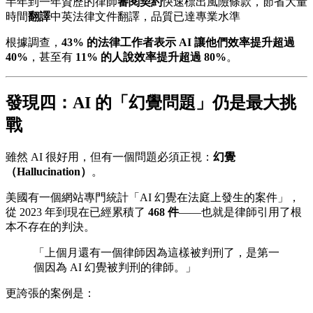
半年到一年資歷的律師
審閱契約
快速標出風險條款，節省大量
時間
翻譯
中英法律文件翻譯，品質已達專業水準
根據調查，
43% 的法律工作者表示 AI 讓他們效率提升超過
40%
，甚至有
11% 的人說效率提升超過 80%
。
發現四：AI 的「幻覺問題」仍是最大挑
戰
雖然 AI 很好用，但有一個問題必須正視：
幻覺
（Hallucination）
。
美國有一個網站專門統計「AI 幻覺在法庭上發生的案件」，
從 2023 年到現在已經累積了
468 件
——也就是律師引用了根
本不存在的判決。
「上個月還有一個律師因為這樣被判刑了，是第一
個因為 AI 幻覺被判刑的律師。」
更誇張的案例是：