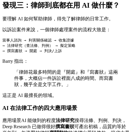
發現三：律師到底都在用 AI 做什麼？
要理解 AI 如何幫助律師，得先了解律師的日常工作。
以訴訟案件來說，一個律師處理案件的流程大致是：
當事人諮詢 → 利害關係確認 → 收集證據 

→ 法律研究（查法條、判例） → 擬定策略 

Barry 指出：
「律師花最多時間的是『開庭』和『寫書狀』這兩
件事，大概佔一件訴訟裡面八成的時間。而寫書
狀，幾乎全是文字工作。」
這正是 AI 最擅長的領域。
AI 在法律工作的四大應用場景
應用場景AI 能做到的程度
法律研究
搜尋法條、判例、判決，
Deep Research 已做得很好
撰寫書狀
可產出初稿，品質約等於