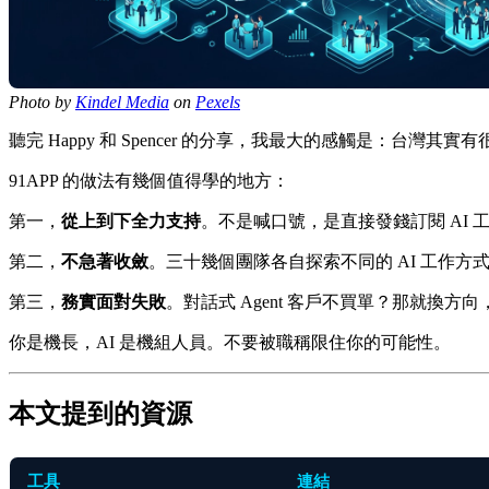
Photo by
Kindel Media
on
Pexels
聽完 Happy 和 Spencer 的分享，我最大的感觸是：台灣
91APP 的做法有幾個值得學的地方：
第一，
從上到下全力支持
。不是喊口號，是直接發錢訂閱 AI
第二，
不急著收斂
。三十幾個團隊各自探索不同的 AI 工作
第三，
務實面對失敗
。對話式 Agent 客戶不買單？那就換方
你是機長，AI 是機組人員。不要被職稱限住你的可能性。
本文提到的資源
工具
連結