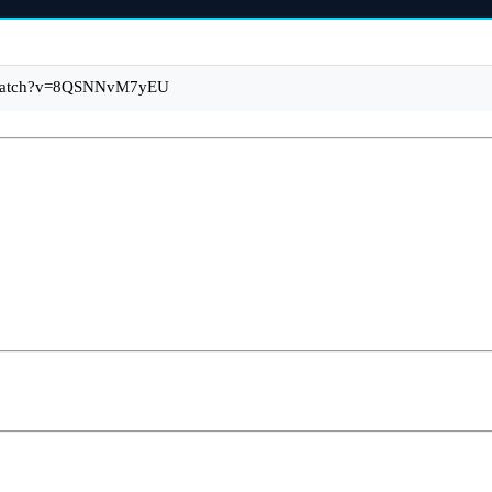
m/watch?v=8QSNNvM7yEU