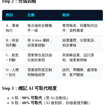
Step 2：分成四類
類別
定義
範例
A：重複
每次做的步驟幾
整理報表、回覆制式信
執行
乎一樣
件、資料搬運
B：有規
有 if-then 邏輯，
篩選履歷、分類客訴、
則判斷
但需要經驗
初步審核
C：創意
需要整合資訊做
寫策略提案、設計課
+ 判斷
出新的東西
程、做業務簡報
D：人際
需要面對面互動
談判、帶團隊、處理衝
+ 信任
和關係經營
突、客戶關係
Step 3：標記 AI 可取代程度
A 類：
90% 可取代
（用 AI 自動化）
B 類：
60% 可取代
（AI 做初篩，你做最後判斷）