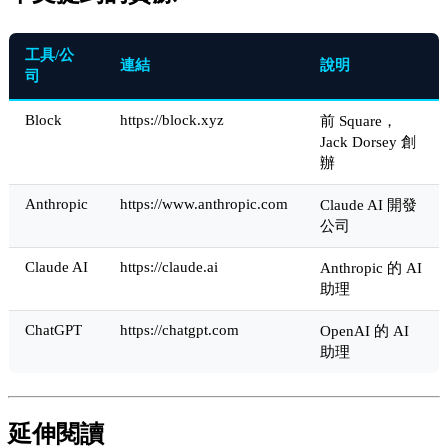
工具/公
連結
說明
司
Block
https://block.xyz
前 Square，
Jack Dorsey 創
辦
Anthropic
https://www.anthropic.com
Claude AI 開發
公司
Claude AI
https://claude.ai
Anthropic 的 AI
助理
ChatGPT
https://chatgpt.com
OpenAI 的 AI
助理
延伸閱讀