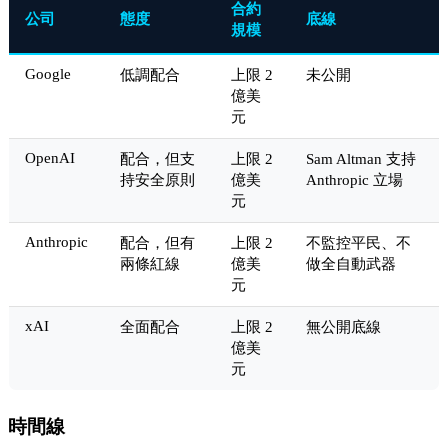
合約
公司
態度
底線
規模
Google
低調配合
上限 2
未公開
億美
元
OpenAI
配合，但支
上限 2
Sam Altman 支持
持安全原則
億美
Anthropic 立場
元
Anthropic
配合，但有
上限 2
不監控平民、不
兩條紅線
億美
做全自動武器
元
xAI
全面配合
上限 2
無公開底線
億美
元
時間線