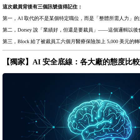
這次裁員背後有三個訊號值得記住：
第一，AI 取代的不是某個特定職位，而是「整體所需人力」的
第二，Dorsey 說「業績好，但還是要裁員」——這個邏輯
第三，Block 給了被裁員工六個月醫療保險加上 5,000 
【獨家】AI 安全底線：各大廠的態度比較