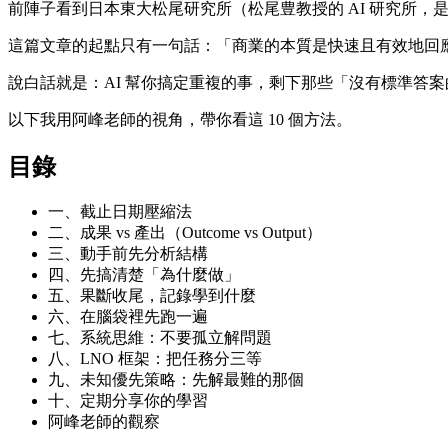
前陣子看到日本東大松尾研究所（松尾豊教授的 AI 研究所，是日
這篇文章的起點只有一句話：「商業的本質是快速且有效地回應
說白話就是：AI 幫你搞定重複的事，剩下那些「沒有標準答
以下我用阿峰老師的視角，帶你看這 10 個方法。
目錄
一、截止日期壓縮法
二、成果 vs 產出（Outcome vs Output）
三、動手前先分析結構
四、先搞清楚「為什麼做」
五、果斷收尾，記錄學到什麼
六、在腦袋裡先跑一遍
七、系統思維：不要孤立解問題
八、LNO 框架：把任務分三等
九、未知優先策略：先解最難的那個
十、定期分享你的學習
阿峰老師的觀察