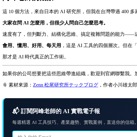
這 10 個方法，來自日本的 AI 研究所，但我在台灣帶過 40
大家在問 AI 怎麼用，但很少人問自己怎麼思考。
速度有了，但判斷力、結構化思維、搞定複雜問題的能力——這些
會用、懂用、好用、每天用
，這是 AI 工具的四個層次。但
那才是 AI 時代真正的工作術。
如果你的公司想要把這些思維帶進組織，歡迎到官網聯繫我。加入 
📎 素材來源：
Zenn 松尾研究所テックブログ
，作者小川雄太
📬 訂閱阿峰老師的 AI 實戰電子報
每週精選 AI 工具技巧、產業趨勢、實戰案例，直送你的信箱