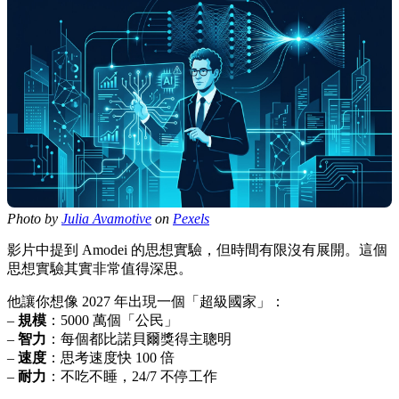
Photo by
Julia Avamotive
on
Pexels
影片中提到 Amodei 的思想實驗，但時間有限沒有展開。這個
思想實驗其實非常值得深思。
他讓你想像 2027 年出現一個「超級國家」：
–
規模
：5000 萬個「公民」
–
智力
：每個都比諾貝爾獎得主聰明
–
速度
：思考速度快 100 倍
–
耐力
：不吃不睡，24/7 不停工作