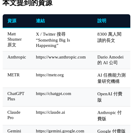
本文提到的資源
資源
連結
說明
Matt
X / Twitter 搜尋
8300 萬人閱
Shumer
“Something Big Is
讀的長文
原文
Happening”
Anthropic
https://www.anthropic.com
Dario Amodei
的 AI 公司
METR
https://metr.org
AI 任務能力測
量研究機構
ChatGPT
https://chatgpt.com
OpenAI 付費
Plus
版
Claude
https://claude.ai
Anthropic 付
Pro
費版
Gemini
https://gemini.google.com
Google 付費版