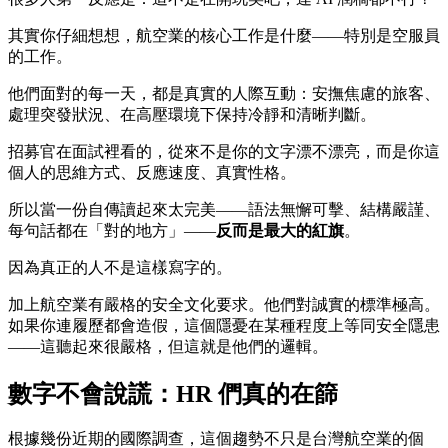
其實你仔細想想，航空業的核心工作是什麼——特別是空服員
的工作。
他們面對的每一天，都是真實的人際互動：安撫焦慮的旅客、
處理突發狀況、在高壓環境下保持冷靜和清晰判斷。
招募官在面試裡看的，從來不是你的文字漂不漂亮，而是你這
個人的思維方式、反應速度、真實性格。
所以當一份自傳讀起來太完美——語法無懈可擊、結構嚴謹、
每句話都在「對的地方」——
反而是最大的紅旗
。
因為真正的人不是這樣寫字的。
加上航空業有嚴格的安全文化要求。他們對誠實的標準極高。
如果你連履歷都會造假，這個隱憂在某種程度上等同安全隱患
——這聽起來很嚴格，但這就是他們的邏輯。
數字不會說謊：HR 們真的在篩
根據幾份近期的國際調查，這個趨勢不只是台灣航空業的個