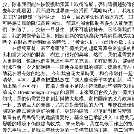
少。除非我們能在恢復援助預算上取得進展，否則這個趨勢還
去年如此艱困，我不認為世界會一路滑回「黑暗時代」。我相
去 HIV 診斷幾乎等同死刑；如今，因為革命性的治療方式，HIV 
可將感染風險降低高達 99%。 預算削減會限制有多少人能受
們「知道了」。突破一旦發生，就不可能被抹去。它確保我們不會回
說，我的樂觀帶著註腳。雖然創新的管線讓我們具備長期成功的條
嗎？ 在財富差距創新高的時代，「黃金法則」（己所不欲，
——在億萬富翁、甚至身家達千億美元的超級富豪愈來愈多的世界裡
出相當大比例的財富，樹立了很好的典範。然而，我們還需要做
人更慷慨，也讓他們看見這件事有多充實、多有影響力。 談到對貧
削減不會一夕之間逆轉——即使在最慷慨的國家，援助也僅占 GD
助花在最有效的地方。 今年我會花大量時間，和合作夥伴一
清楚。 ### 2. 世界會把重點放在「擴大能改善平等的創
治上幾乎不可行），市場力量並不足以正確激勵那些能降低排放
前成立 Breakthrough Energy 的原因，未來我仍
領域，我們仍需要更多創新與擴大規模。富裕國家的政府政策
一起，造成巨大的苦難，尤其是對最貧困的人們。即使在最佳
國家的農民透過更好的種子、更好的建議，即使面對氣候變遷，
最富有的農民得到的建議還要好。基金會已承諾投入 14 億美元，
變暖的環境下仍能提高收成。 未來幾年，我在氣候工作上的
優先事項上，是我去年秋天寫的一份備忘錄的主題。 第二個需