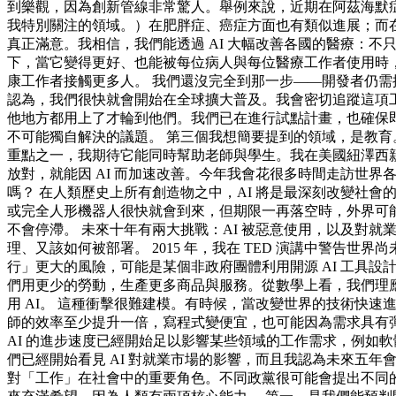
到樂觀，因為創新管線非常驚人。舉例來說，近期在阿茲海默
我特別關注的領域。）在肥胖症、癌症方面也有類似進展；而
真正滿意。我相信，我們能透過 AI 大幅改善各國的醫療：不只是
下，當它變得更好、也能被每位病人與每位醫療工作者使用時，
康工作者接觸更多人。 我們還沒完全到那一步——開發者仍需
認為，我們很快就會開始在全球擴大普及。我會密切追蹤這項
他地方都用上了才輪到他們。我們已在進行試點計畫，也確保即
不可能獨自解決的議題。 第三個我想簡要提到的領域，是教育
重點之一，我期待它能同時幫助老師與學生。我在美國紐澤西
放對，就能因 AI 而加速改善。今年我會花很多時間走訪世界各
嗎？ 在人類歷史上所有創造物之中，AI 將是最深刻改變社會的
或完全人形機器人很快就會到來，但期限一再落空時，外界可能
不會停滯。 未來十年有兩大挑戰：AI 被惡意使用，以及對
理、又該如何被部署。 2015 年，我在 TED 演講中警告
行」更大的風險，可能是某個非政府團體利用開源 AI 工具設計
們用更少的勞動，生產更多商品與服務。從數學上看，我們理應
用 AI。 這種衝擊很難建模。有時候，當改變世界的技術快
師的效率至少提升一倍，寫程式變便宜，也可能因為需求具有
AI 的進步速度已經開始足以影響某些領域的工作需求，例如軟
們已經開始看見 AI 對就業市場的影響，而且我認為未來五年
對「工作」在社會中的重要角色。不同政黨很可能會提出不同的