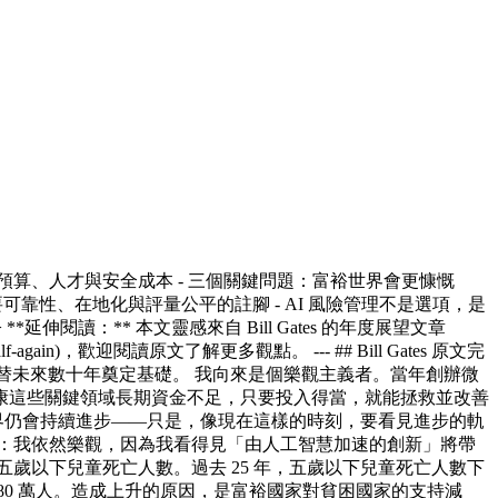
地需要治理、預算、人才與安全成本 - 三個關鍵問題：富裕世界會更慷慨
可靠性、在地化與評量公平的註腳 - AI 風險管理不是選項，是
延伸閱讀：** 本文靈感來自 Bill Gates 的年度展望文章
rtality-in-half-again)，歡迎閱讀原文了解更多觀點。 --- ## Bill Gates 原文完
年，會如何替未來數十年奠定基礎。 我向來是個樂觀主義者。當年創辦微
康這些關鍵領域長期資金不足，只要投入得當，就能拯救並改善
世界仍會持續進步——只是，像現在這樣的時刻，要看見進步的軌
：我依然樂觀，因為我看得見「由人工智慧加速的創新」將帶
歲以下兒童死亡人數。過去 25 年，五歲以下兒童死亡人數下
年的 480 萬人。造成上升的原因，是富裕國家對貧困國家的支持減