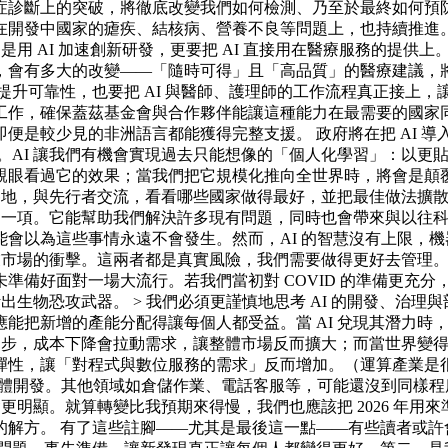
症診斷上的突破，將徹底改變我們如何檢測、乃至於最終如何預
在開發中國家的瘧疾、結核病、營養不良等問題上，也持續推進。
用 AI 加速創新研發，更要把 AI 直接用在醫療服務的提供上
會有多大的改變——「隨時可得」且「高品質」的醫療建議，將在
提升可靠性，也要把 AI 與醫師、護理師的工作流程真正接上
工作，確保蓋茲基金會與合作夥伴能讓這種能力在最需要的國家
便是較少見的非洲語言都能獲得完整支援。 政府將在把 AI 
。AI 讓我們有機會實現過去只能想像的「個人化學習」：以更
親眼看過它的效果；當我們把它規模化推向全世界時，將會是顛覆
地，與先行者交流，看看哪些國家做得最好，並把最佳做法擴散開來。 
一項。它能幫助我們解決許多現有問題，同時也會帶來與以往科技不
會以為這些事情永遠不會發生。然而，AI 的智慧沒有上限，
就業市場的衝擊。這兩者都是真實風險，我們需要做得更好去管理
世界尚未準備好面對一場大流行。若我們當初對 COVID 的準備
出生物恐攻武器。 > 我們必須更謹慎地思考 AI 的開發、治理
能把新增的產能分配得讓每個人都受益。當 AI 兌現其潛力時
速進步，成本下降會拉動需求，讓整體市場反而擴大；而當世界變得
彈性，讓「對程式與數位服務的需求」反而增加。（運算產業是很
體開發。其他領域如倉儲作業、電話客服等，可能還沒到同樣程度
會更明顯。就算轉變比我預期來得慢，我們也應該把 2026 年
解方。 有了這些註腳——尤其是最後這一點——有些讀者或許會更