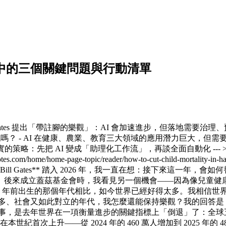
問眼中的三個關鍵問題與行動清單
 - Bill Gates 提出「帶註腳的樂觀」：AI 會加速進步，但落
嗎？ - AI 在健康、農業、教育三大領域的應用潛力巨大，但需要
略：先把 AI 變成「助理化工作流」，再談全面自動化 --- > **
tesnotes.com/home/home-page-topic/reader/how-to-cut-child-mo
Bill Gates** 踏入 2026 年，我一直在想：接下來這一
。後來成立蓋茲基金會時，我看見另一個機會——因為像兒童健
70 年前出生的那個年代相比，如今世界已經好得太多。我相信
麼多、社會又如此對立的年代，我怎麼還能保持樂觀？我的回答是
事，是去年世界在一項衡量進步的關鍵指標上「倒退」了：全球五
世紀首次上升——從 2024 年的 460 萬人增加到 2025 