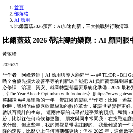
首頁
部落格
AI 應用
比爾蓋茲2026預言：AI加速創新，三大挑戰與行動清單
比爾蓋茲 2026 帶註腳的樂觀：AI 顧
黃敬峰
2026/2/1
**作者：阿峰老師｜AI 應用與導入顧問** --- ## TL;DR
嗎？會優先擴大改善平等的創新嗎？能把 AI 負面衝擊降到最低
必修課：治理、資安、就業轉型都需要系統化準備 - 2026 最務實的策
[《The Year Ahead: Optimism with footnotes》](https://www.ga
整翻譯 ### 展望新的一年：帶註腳的樂觀 **作者：比爾・蓋茲 
軟時，我相信由優秀軟體驅動的數位革命，能讓世界變得更好
數以百萬計的生命。 這兩件事的成果都超乎我的預期。和我 
跡，比以往任何時候都更難。 朋友與同事常問我：在挑戰這
來什麼。但這些年，我的樂觀是帶著註腳的。 我最難過的一件
降的速度，比歷史上任何時期都更快；但在 2025 年，這個數字在本