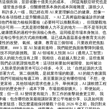
防這個疾病，並節省數十億美元的成本。（阿茲海默症研究也是
 儘管進步很多，但醫療體系本身的成本與複雜度，讓很少人
。 和許多人一樣，我已經在用 AI 來更理解自己的健康。想像一
各項指標上提升醫療品質。 > AI 工具將協助偏遠診所的健
，讓他們有能力檢核與覆核（必要時可以推翻系統）。但我樂觀地
同步可用——尤其是那些醫療人力不足的地方——而不是等到其
導入健康體系的過程中扮演核心角色。這同樣是市場本身無法、也
貼近每位學生的方式維持動機。這已成為蓋茲基金會教育支出的
性的改變。 氣候、健康、教育這三個領域，只要政府把焦點
### 3. 當 AI 加速前進時，我們能把負面衝擊降到最低
同的新挑戰。 當 AI 領域有人預測 AGI（通用人工智慧）
機器人的能力也沒有上限；我相信，在超越人類之前，這些進展
。我們必須更謹慎地思考：這項技術要如何被開發、如何被治
更充分，人類承受的痛苦本可以小得多。今天，比「自然起源的大流
與部署方式。 第二個挑戰，是就業市場的動盪。AI 的能力會讓我
，我們可能縮短每週工時，甚至重新決定有哪些領域「不想」使
更富裕，其他領域的需求也會上升。舉例來說，AI 讓軟體工程
好的歷史例子：成本下降，市場規模卻擴大。） 即便如此，
；但一旦 AI 變得更有能力，對工作的衝擊就會更立即。 我
用來準備：包含哪些政策最能讓財富更公平地被分享、以及如何面
疑惑：我怎麼還能保持樂觀？但在 2026 年之初，我仍對未