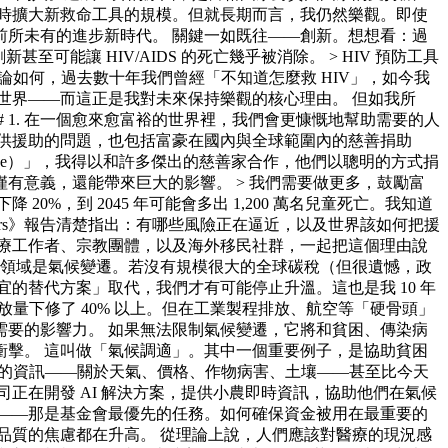
時擴大新救命工具的規模。但就長期而言，我仍然樂觀。即使
所未有的進步新時代。 關鍵一如既往——創新。想想看：過
至可能讓 HIV/AIDS 的死亡幾乎被消除。 > HIV 預防工具
論如何，過去數十年我們曾經「不知道怎麼救 HIV」，如今我
因的世界——而這正是我對未來保持樂觀的核心理由。 但如我所
 1. 在一個愈來愈富裕的世界裡，我們會更慷慨地幫助需要的人
供援助的問題，也包括富豪在國內與全球範圍內的慈善捐助
edge）」，我得以和許多傑出的慈善家合作，他們以聰明的方式捐
有意義，還能帶來巨大的影響。 > 我們需要做更多，鼓勵富
，到 2045 年可能會多出 1,200 萬名兒童死亡。我知道
pers》報告清楚指出：有哪些風險正在逼近，以及世界該如何把援
療工作者、宗教團體，以及海外移民社群，一起把這個理由說
個關鍵領域是氣候變遷。若沒有規模很大的全球碳稅（但很遺憾，政
的替代方案」取代，我們才有可能停止升溫。這也是我 10 年
估的排放量下修了 40% 以上。但在工業製程排放、航空等「硬骨頭」
要的影響力。 如果無法限制氣候變遷，它將和貧困、傳染病
擊。 這叫做「氣候調適」。其中一個重要例子，是協助貧困
好的資訊——關於天氣、價格、作物病害、土壤——甚至比今天
類公司正在開發 AI 解決方案，提供小農即時資訊，協助他們在氣候
——那是基金會最優先的任務。如何確保資金被用在最重要的
品質的焦慮都在升高。 從理論上說，人們應該對醫療的現況感