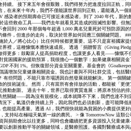
會持續。 接下來五年會很艱難，我們得努力把進度拉回正軌，同
信，在未來十年內，我們不僅能讓世界回到正軌，還能邁入一個前
感染者的預期壽命已可接近未感染者。到了 2040 年代，新的創新甚
惠於這些救命工具——我們去年就看見其造成的毀滅性影響。但無
到 2000 年那個每年超過 1,000 萬名兒童死於可預防原
件，但進步的走向，取決於世界如何回應三個關鍵問題。 ###
勿施於人／將心比心）比任何時候都更重要。這不只是富裕國家提
，這種慷慨本應快速成長。 透過「捐贈誓言（Giving Pl
得更多：鼓勵富人提高捐助程度，也讓更多人看見——慷慨不僅
困國家的援助預算，我很擔心一個數字：如果健康相關資金下降 20%
P 不到 1%。但恢復部分資金至關重要。基金會的《Goalkee
起倡議增加兒童健康相關資金。我也計畫與不同社群交流，包括醫
新」嗎？ 有些問題，不能只靠市場誘因自然發展就能解決。 第一
的技術誕生。 然而，只有當所有會排放的活動，都能被「更便宜
會投入數十億美元推動創新。 過去十年，世界已取得實質進展：將原本預
依然關鍵——因為沒有規模化，成本就降不下來，我們也達不到需
情況下，氣溫仍會持續上升，因此我們也必須創新，盡可能降低衝
也能提高產量。透過 AI，我們很快就能為貧困的小農提供更
支持站在極端天氣第一線的農民。 > 像 TomorrowNow 這
投資與捐助會比以往更多，同時也會繼續把更多資源投入兒童健康
要以創新推動平等的關鍵領域，是醫療照護。各國對醫療成本與