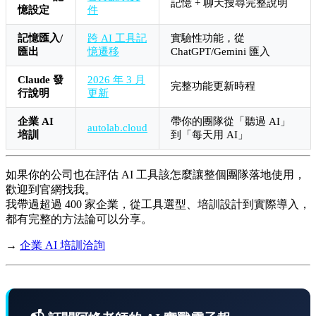
記憶 + 聊天搜尋完整說明
憶設定
件
記憶匯入/
跨 AI 工具記
實驗性功能，從
匯出
憶遷移
ChatGPT/Gemini 匯入
Claude 發
2026 年 3 月
完整功能更新時程
行說明
更新
企業 AI
帶你的團隊從「聽過 AI」
autolab.cloud
培訓
到「每天用 AI」
如果你的公司也在評估 AI 工具該怎麼讓整個團隊落地使用，
歡迎到官網找我。
我帶過超過 400 家企業，從工具選型、培訓設計到實際導入，
都有完整的方法論可以分享。
→
企業 AI 培訓洽詢