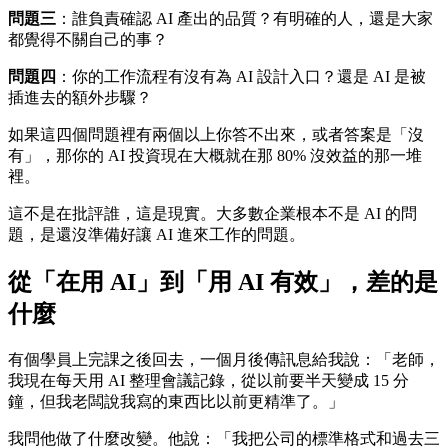
問題三
：誰負責確認 AI 產出的品質？有明確的人，還是大家
都覺得不關自己的事？
問題四
：你的工作流程有沒有為 AI 設計入口？還是 AI 是被
插進去的額外步驟？
如果這四個問題裡有兩個以上你答不出來，或者答案是「沒
有」，那你的 AI 投資現在大概就在那 80% 沒效益的那一堆
裡。
這不是在批評誰，這是現實。大多數企業根本不是 AI 的問
題，是還沒準備好讓 AI 進來工作的問題。
從「在用 AI」到「用 AI 有效」，差的是
什麼
有個學員上完課之後回去，一個月後傳訊息給我說：「老師，
我現在每天用 AI 整理會議記錄，從以前要半天變成 15 分
鐘，但我老闆說我寫的東西比以前更精準了。」
我問他做了什麼改變。他說：「我把公司的標準格式和過去三