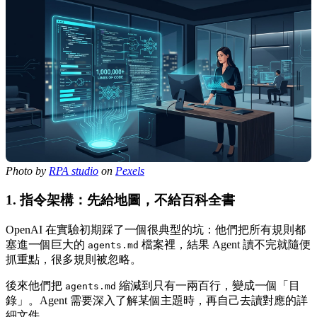
Photo by
RPA studio
on
Pexels
1. 指令架構：先給地圖，不給百科全書
OpenAI 在實驗初期踩了一個很典型的坑：他們把所有規則都
塞進一個巨大的
檔案裡，結果 Agent 讀不完就隨便
agents.md
抓重點，很多規則被忽略。
後來他們把
縮減到只有一兩百行，變成一個「目
agents.md
錄」。Agent 需要深入了解某個主題時，再自己去讀對應的詳
細文件。