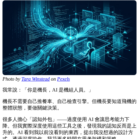
Photo by
Tara Winstead
on
Pexels
我常說：「你是機長，AI 是機組人員。」
機長不需要自己推餐車、自己檢查引擎。但機長要知道飛機的
整體狀態，要做關鍵決策。
很多人擔心「認知外包」——過度使用 AI 會讓思考能力下
降。但我實際深度使用這些工具之後，發現我的認知反而是上
升的。AI 看到我以前沒看到的東西，提出我沒想過的設計方
式。透過深度協作，我花更多時間在思考架構和策略。