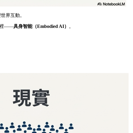
理世界互動。
裡——
具身智能（Embodied AI）
。