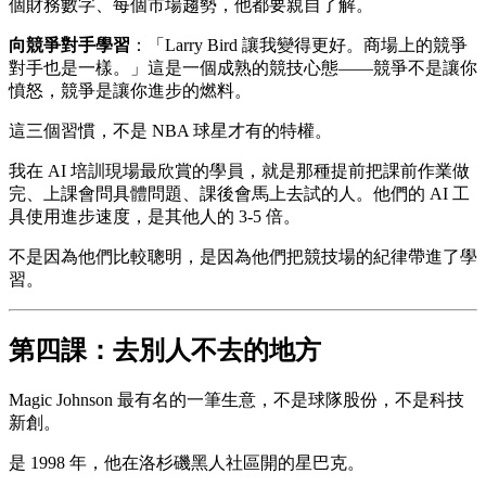
個財務數字、每個市場趨勢，他都要親自了解。
向競爭對手學習
：「Larry Bird 讓我變得更好。商場上的競爭
對手也是一樣。」這是一個成熟的競技心態——競爭不是讓你
憤怒，競爭是讓你進步的燃料。
這三個習慣，不是 NBA 球星才有的特權。
我在 AI 培訓現場最欣賞的學員，就是那種提前把課前作業做
完、上課會問具體問題、課後會馬上去試的人。他們的 AI 工
具使用進步速度，是其他人的 3-5 倍。
不是因為他們比較聰明，是因為他們把競技場的紀律帶進了學
習。
第四課：去別人不去的地方
Magic Johnson 最有名的一筆生意，不是球隊股份，不是科技
新創。
是 1998 年，他在洛杉磯黑人社區開的星巴克。