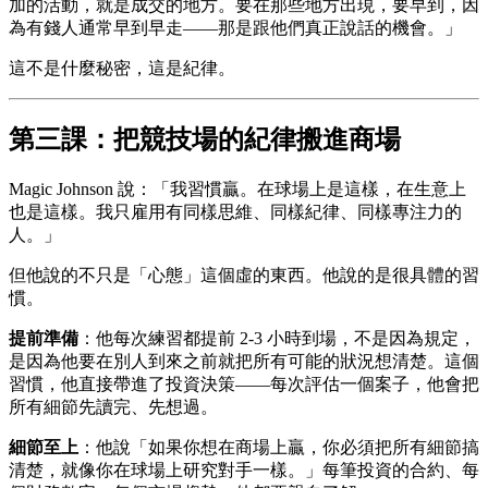
加的活動，就是成交的地方。要在那些地方出現，要早到，因
為有錢人通常早到早走——那是跟他們真正說話的機會。」
這不是什麼秘密，這是紀律。
第三課：把競技場的紀律搬進商場
Magic Johnson 說：「我習慣贏。在球場上是這樣，在生意上
也是這樣。我只雇用有同樣思維、同樣紀律、同樣專注力的
人。」
但他說的不只是「心態」這個虛的東西。他說的是很具體的習
慣。
提前準備
：他每次練習都提前 2-3 小時到場，不是因為規定，
是因為他要在別人到來之前就把所有可能的狀況想清楚。這個
習慣，他直接帶進了投資決策——每次評估一個案子，他會把
所有細節先讀完、先想過。
細節至上
：他說「如果你想在商場上贏，你必須把所有細節搞
清楚，就像你在球場上研究對手一樣。」每筆投資的合約、每