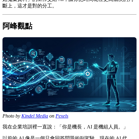
斷上，這才是對的分工。
阿峰觀點
Photo by
Kindel Media
on
Pexels
我在企業培訓裡一直說：「你是機長，AI 是機組人員。」
以前的 AI 像是一個只會回答問題的副駕駛。現在的 AI 代