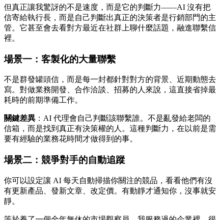
但真正讓我驚訝的不是速度，而是它的判斷力——AI 沒有把
信寄給執行長，而是自己判斷出真正的決策者是行銷部門的主
管。它甚至會去看對方最近在社群上聊什麼話題，融進聯繫信
裡。
場景一：客製化的大量聯繫
不是群發罐頭信，而是每一封都針對對方的背景、近期動態去
寫。對做業務開發、合作洽談、招募的人來說，這直接省掉最
耗時的前期準備工作。
關鍵差異
：AI 代理會自己判斷該聯繫誰。不是亂發給老闆的
信箱，而是找到真正有決策權的人。這種判斷力，在以前是需
要有經驗的業務花時間才做得到的事。
場景二：競爭對手的自動追蹤
你可以設定讓 AI 每天自動掃描你關注的競品，看看他們有沒
有更新產品、發新文章、改定價。有動靜才通知你，沒事就安
靜。
等於養了一個全年無休的市場觀察員。我服務過的企業裡，很