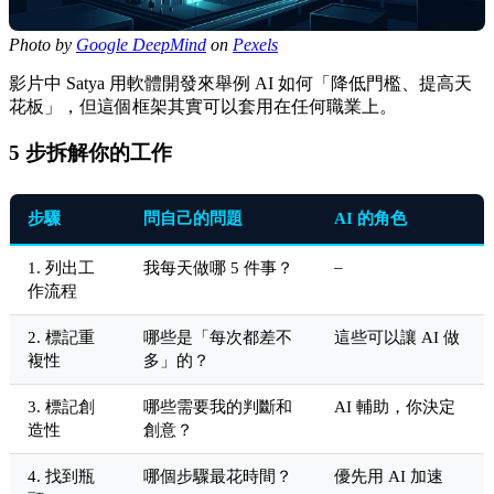
Photo by
Google DeepMind
on
Pexels
影片中 Satya 用軟體開發來舉例 AI 如何「降低門檻、提高天
花板」，但這個框架其實可以套用在任何職業上。
5 步拆解你的工作
步驟
問自己的問題
AI 的角色
–
1. 列出工
我每天做哪 5 件事？
作流程
2. 標記重
哪些是「每次都差不
這些可以讓 AI 做
複性
多」的？
3. 標記創
哪些需要我的判斷和
AI 輔助，你決定
造性
創意？
4. 找到瓶
哪個步驟最花時間？
優先用 AI 加速