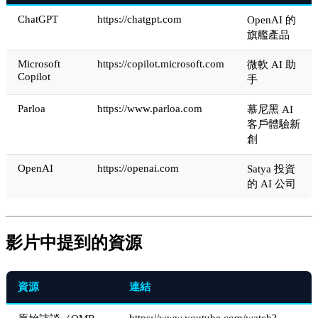
ChatGPT
https://chatgpt.com
OpenAI 的
旗艦產品
Microsoft
https://copilot.microsoft.com
微軟 AI 助
Copilot
手
Parloa
https://www.parloa.com
慕尼黑 AI
客戶體驗新
創
OpenAI
https://openai.com
Satya 投資
的 AI 公司
影片中提到的資源
資源
連結
https://www.youtube.com/watch?