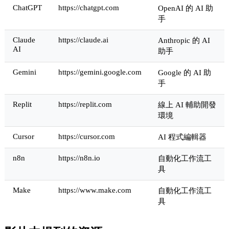
ChatGPT
https://chatgpt.com
OpenAI 的 AI 助
手
Claude
https://claude.ai
Anthropic 的 AI
AI
助手
Gemini
https://gemini.google.com
Google 的 AI 助
手
Replit
https://replit.com
線上 AI 輔助開發
環境
Cursor
https://cursor.com
AI 程式編輯器
n8n
https://n8n.io
自動化工作流工
具
Make
https://www.make.com
自動化工作流工
具