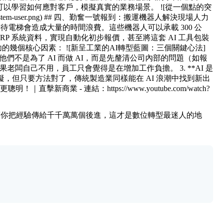
新人可以學習如何應對客戶，模擬真實的業務場景。 ![從一個點的突
g-ai-ecosystem-user.png) ## 四、勤奮一號報到：搬運機器人解決現場人力
待電梯會造成大量的時間浪費。這些機器人可以承載 300 公
ERP 系統資料，實現自動化初步報價，甚至將這套 AI 工具包裝
幾個核心因素： ![新呈工業的AI轉型藍圖：三個關鍵心法]
g) 1. **從問題出發：** 他們不是為了 AI 而做 AI，而是先釐清公司內部的問題（如報
如果老闆自己不用，員工只會覺得是在增加工作負擔。 3. **AI 是
礙，但只要方法對了，傳統製造業同樣能在 AI 浪潮中找到新出
擊新商業 - 連結：https://www.youtube.com/watch?
就能幫你把經驗傳給千千萬萬個後進，這才是數位轉型最迷人的地