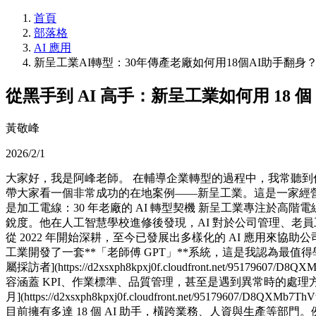
首頁
部落格
AI 應用
新呈工業AI轉型：30年傳產老廠如何用18個AI助手翻身
從黑手到 AI 高手：新呈工業如何用 18 個 
黃敬峰
2026/2/1
大家好，我是阿峰老師。 在輔導企業轉型的過程中，我常聽到
帶大家看一個非常成功的在地案例——新呈工業。這是一家經營超
是加工電線：30 年老廠的 AI 轉型契機 新呈工業專注於高
銳度。他在人工智慧學校進修後發現，AI 對於公司管理、老
從 2022 年開始深耕，至今已發展出多樣化的 AI 應用來協助
工業開發了一套**「老師傅 GPT」**系統，這是我認為最
屬採訪者](https://d2xsxph8kpxj0f.cloudfront.net/9517
容涵蓋 KPI、作業標準、品質管理，甚至是遇到異常時的處
月](https://d2xsxph8kpxj0f.cloudfront.net/9517960
目前擁有多達 18 個 AI 助手，橫跨業務、人資與生產等部門。