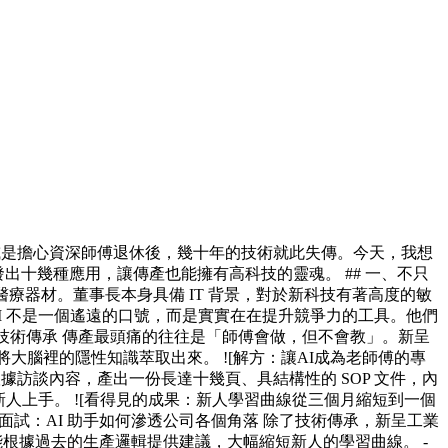
或是擔心資深師傅退休後，幾十年的技術就此失傳。今天，我想
出十幾種應用，讓傳產也能擁有高科技的靈魂。 ## 一、不只
醫療器材。董事長本身具備 IT 背景，對於新科技有著高度的敏
I 不是一個遙遠的口號，而是實實在在提升競爭力的工具。他們
如何實現技術傳承 傳產最頭痛的往往是「師傅會做，但不會教」。新呈
大腦裡的隱性知識萃取出來。 ![解方：讓AI成為老師傅的專
gpt-user.png) AI 會根據訪談內容，產出一份長達十幾頁、具結構性的 SOP 文件，內
人上手。 ![看得見的成果：新人學習曲線從三個月縮短到一個
ser.png) ## 三、從報價到面試：AI 助手如何滲透公司各個角落 除了技術傳承，新呈工業
AI 能根據過去的生產邏輯提供建議，大幅縮短新人的學習曲線。 -