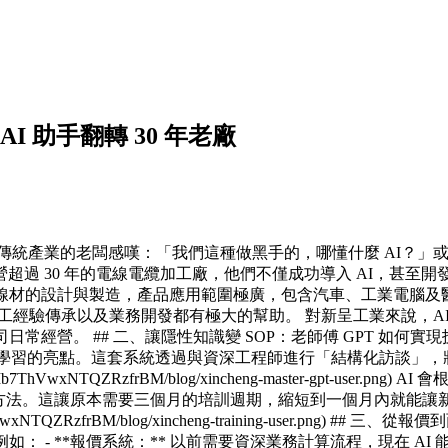
？
AI 助手翻轉 30 年老廠
傳統產業的老闆感嘆：「我們這種做黑手的，哪懂什麼 AI？」
過 30 年的電線電纜加工廠，他們不僅成功導入 AI，甚至開發
階電線材的設計與製造，產品應用範圍極廣，包含汽車、工業電腦及
員工經驗傳承以及業務開發都有極大的幫助。 對新呈工業來說，A
公司日常經營。 ## 二、讓隱性知識變 SOP：老師傅 GPT 
值得學習的亮點。這套系統透過與資深工程師進行「結構化訪談」，將
9607/D8QXMb7ThVwxNTQZRzfrBM/blog/xincheng-master-
理方法。這讓原本需要三個月的培訓週期，縮短到一個月內就能讓新
7/D8QXMb7ThVwxNTQZRzfrBM/blog/xincheng-training-u
例如： - **報價系統：** 以前需要資深業務計算流程，現在 