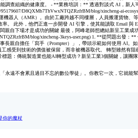
至能調查組織的健康度。 - **業務培訓：** 透過對談式 AI，
net/95179607/D8QXMb7ThVwxNTQZRzfrBM/blog/xinchen
搬運機器人（AMR）。由於工廠跨越不同樓層，人員搬運貨物、等
此外，他們正進一步開發 AI 引擎，使其能讀取 Email 與 
老闆親自下場才是成功的關鍵 最後，阿峰老師想總結新呈工業成功的
D8QXMb7ThVwxNTQZRzfrBM/blog/xincheng-3keys-user.pn
事長親自擔任「寫手（Prompter）」，帶頭示範如何使用 AI。
資深員工感受到技術的價值被保留，而非被機器取代。 轉型雖然有阻
al - 影片標題：傳統製造業也能AI轉型成功？新呈工業3個關鍵，讓團隊更聰明！｜直
是工廠裡一位「永遠不會累且過目不忘的數位學徒」。你教它一次，它
I 是你的魔杖