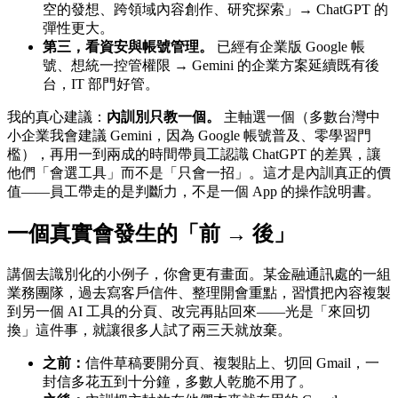
空的發想、跨領域內容創作、研究探索」→ ChatGPT 的
彈性更大。
第三，看資安與帳號管理。
已經有企業版 Google 帳
號、想統一控管權限 → Gemini 的企業方案延續既有後
台，IT 部門好管。
我的真心建議：
內訓別只教一個。
主軸選一個（多數台灣中
小企業我會建議 Gemini，因為 Google 帳號普及、零學習門
檻），再用一到兩成的時間帶員工認識 ChatGPT 的差異，讓
他們「會選工具」而不是「只會一招」。這才是內訓真正的價
值——員工帶走的是判斷力，不是一個 App 的操作說明書。
一個真實會發生的「前 → 後」
講個去識別化的小例子，你會更有畫面。某金融通訊處的一組
業務團隊，過去寫客戶信件、整理開會重點，習慣把內容複製
到另一個 AI 工具的分頁、改完再貼回來——光是「來回切
換」這件事，就讓很多人試了兩三天就放棄。
之前：
信件草稿要開分頁、複製貼上、切回 Gmail，一
封信多花五到十分鐘，多數人乾脆不用了。