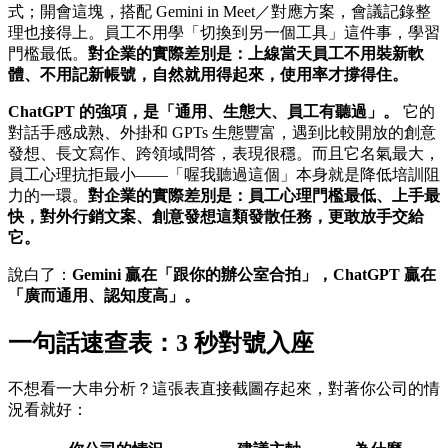
式；開會這塊，搭配 Gemini in Meet／對應方案，會議記錄整
理也接得上。員工不用學「切換到另一個工具」這件事，學習
門檻最低。
對企業的實際差別是：上線當天員工不用裝新軟
體、不用記新帳號，自然就用得起來，使用率才撐得住。
ChatGPT 的強項，是「通用、生態大、員工有聽過」。
它的
對話手感成熟、外掛和 GPTs 生態豐富，遇到比較開放的創意
發想、長文寫作、跨領域問答，表現很穩。而且它名氣最大，
員工心理抗拒最小——「喔我聽過這個」本身就是降低培訓阻
力的一環。
對企業的實際差別是：員工心理門檻最低、上手最
快，對外行銷文案、創意發想這類發散任務，更敢放手交給
它。
說白了：
Gemini 贏在「跟你的辦公室合拍」，ChatGPT 贏在
「廣而通用、認知度高」。
一句話速查表：3 秒對號入座
不想看一大串分析？這張表直接截圖存起來，對著你公司的情
況看就好：