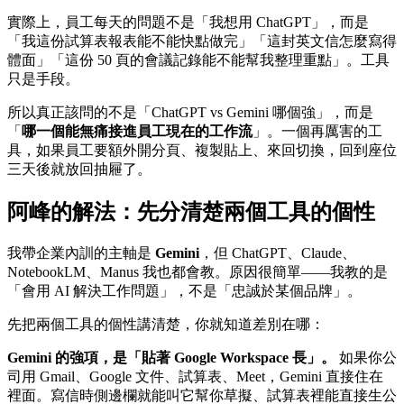
實際上，員工每天的問題不是「我想用 ChatGPT」，而是
「我這份試算表報表能不能快點做完」「這封英文信怎麼寫得
體面」「這份 50 頁的會議記錄能不能幫我整理重點」。工具
只是手段。
所以真正該問的不是「ChatGPT vs Gemini 哪個強」，而是
「
哪一個能無痛接進員工現在的工作流
」。一個再厲害的工
具，如果員工要額外開分頁、複製貼上、來回切換，回到座位
三天後就放回抽屜了。
阿峰的解法：先分清楚兩個工具的個性
我帶企業內訓的主軸是
Gemini
，但 ChatGPT、Claude、
NotebookLM、Manus 我也都會教。原因很簡單——我教的是
「會用 AI 解決工作問題」，不是「忠誠於某個品牌」。
先把兩個工具的個性講清楚，你就知道差別在哪：
Gemini 的強項，是「貼著 Google Workspace 長」。
如果你公
司用 Gmail、Google 文件、試算表、Meet，Gemini 直接住在
裡面。寫信時側邊欄就能叫它幫你草擬、試算表裡能直接生公