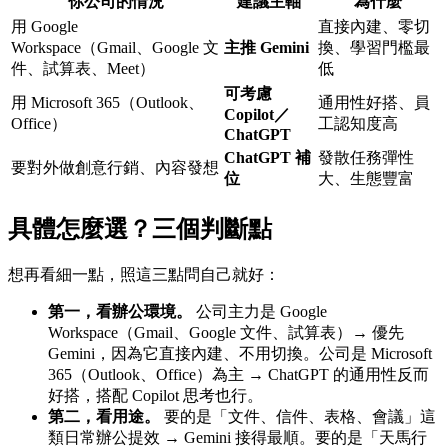
你公司的情況
建議主軸
為什麼
用 Google
直接內建、零切
Workspace（Gmail、Google 文
主推 Gemini
換、學習門檻最
件、試算表、Meet）
低
可考慮
用 Microsoft 365（Outlook、
通用性好搭、員
Copilot／
Office）
工認知度高
ChatGPT
ChatGPT 補
發散任務彈性
要對外做創意行銷、內容發想
位
大、生態豐富
具體怎麼選？三個判斷點
想再看細一點，照這三點問自己就好：
第一，看辦公環境。
公司主力是 Google
Workspace（Gmail、Google 文件、試算表）→ 優先
Gemini，因為它直接內建、不用切換。公司是 Microsoft
365（Outlook、Office）為主 → ChatGPT 的通用性反而
好搭，搭配 Copilot 思考也行。
第二，看用途。
要的是「文件、信件、表格、會議」這
類日常辦公提效 → Gemini 接得最順。要的是「天馬行