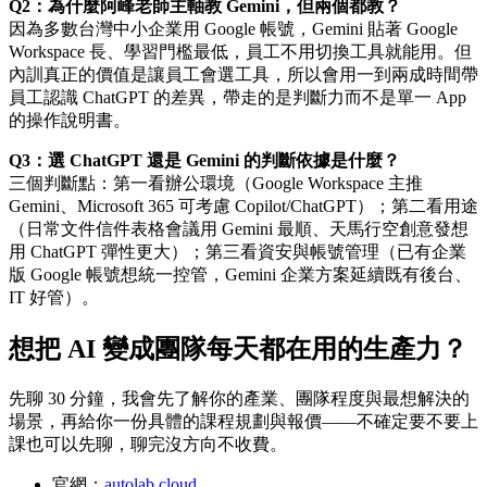
Q2：為什麼阿峰老師主軸教 Gemini，但兩個都教？
因為多數台灣中小企業用 Google 帳號，Gemini 貼著 Google
Workspace 長、學習門檻最低，員工不用切換工具就能用。但
內訓真正的價值是讓員工會選工具，所以會用一到兩成時間帶
員工認識 ChatGPT 的差異，帶走的是判斷力而不是單一 App
的操作說明書。
Q3：選 ChatGPT 還是 Gemini 的判斷依據是什麼？
三個判斷點：第一看辦公環境（Google Workspace 主推
Gemini、Microsoft 365 可考慮 Copilot/ChatGPT）；第二看用途
（日常文件信件表格會議用 Gemini 最順、天馬行空創意發想
用 ChatGPT 彈性更大）；第三看資安與帳號管理（已有企業
版 Google 帳號想統一控管，Gemini 企業方案延續既有後台、
IT 好管）。
想把 AI 變成團隊每天都在用的生產力？
先聊 30 分鐘，我會先了解你的產業、團隊程度與最想解決的
場景，再給你一份具體的課程規劃與報價——不確定要不要上
課也可以先聊，聊完沒方向不收費。
官網：
autolab.cloud