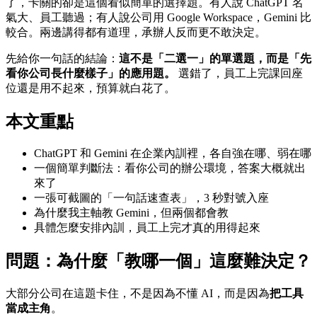
了，卡關的卻是這個看似簡單的選擇題。有人說 ChatGPT 名
氣大、員工聽過；有人說公司用 Google Workspace，Gemini 比
較合。兩邊講得都有道理，承辦人反而更不敢決定。
先給你一句話的結論：
這不是「二選一」的單選題，而是「先
看你公司長什麼樣子」的應用題。
選錯了，員工上完課回座
位還是用不起來，預算就白花了。
本文重點
ChatGPT 和 Gemini 在企業內訓裡，各自強在哪、弱在哪
一個簡單判斷法：看你公司的辦公環境，答案大概就出
來了
一張可截圖的「一句話速查表」，3 秒對號入座
為什麼我主軸教 Gemini，但兩個都會教
具體怎麼安排內訓，員工上完才真的用得起來
問題：為什麼「教哪一個」這麼難決定？
大部分公司在這題卡住，不是因為不懂 AI，而是因為
把工具
當成主角
。