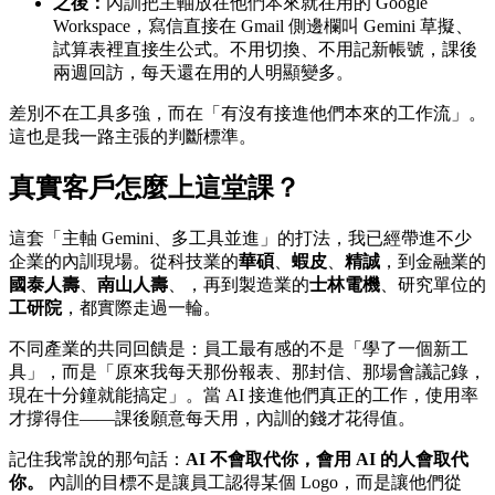
之後：
內訓把主軸放在他們本來就在用的 Google
Workspace，寫信直接在 Gmail 側邊欄叫 Gemini 草擬、
試算表裡直接生公式。不用切換、不用記新帳號，課後
兩週回訪，每天還在用的人明顯變多。
差別不在工具多強，而在「有沒有接進他們本來的工作流」。
這也是我一路主張的判斷標準。
真實客戶怎麼上這堂課？
這套「主軸 Gemini、多工具並進」的打法，我已經帶進不少
企業的內訓現場。從科技業的
華碩
、
蝦皮
、
精誠
，到金融業的
國泰人壽
、
南山人壽
、
，再到製造業的
士林電機
、研究單位的
工研院
，都實際走過一輪。
不同產業的共同回饋是：員工最有感的不是「學了一個新工
具」，而是「原來我每天那份報表、那封信、那場會議記錄，
現在十分鐘就能搞定」。當 AI 接進他們真正的工作，使用率
才撐得住——課後願意每天用，內訓的錢才花得值。
記住我常說的那句話：
AI 不會取代你，會用 AI 的人會取代
你。
內訓的目標不是讓員工認得某個 Logo，而是讓他們從